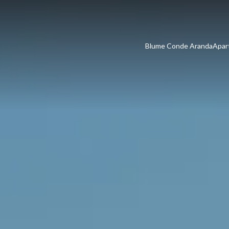
Blume Conde Aranda
Apar